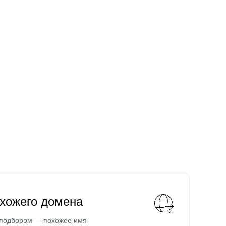
охожего домена
 подбором — похожее имя