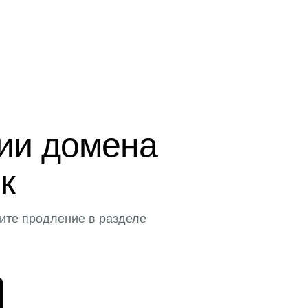
ции домена
к
ите продление в разделе