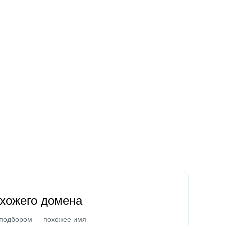
охожего домена
 подбором — похожее имя